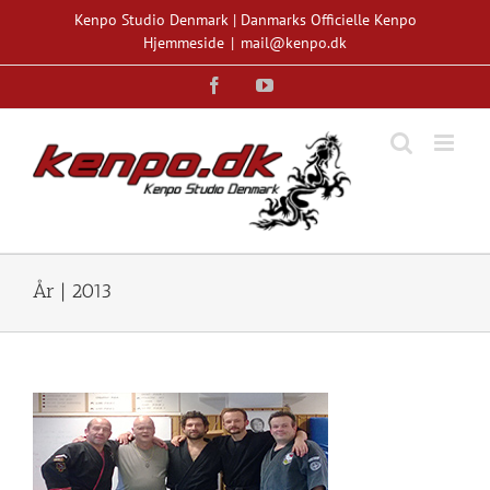
Skip
Kenpo Studio Denmark | Danmarks Officielle Kenpo
to
Hjemmeside
|
mail@kenpo.dk
content
Facebook
YouTube
År | 2013