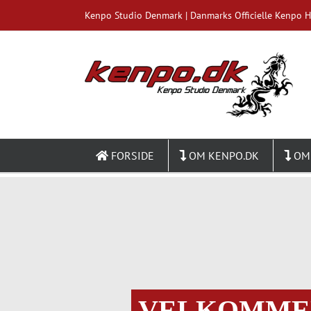
Skip
Kenpo Studio Denmark | Danmarks Officielle Kenpo 
to
content
FORSIDE
OM KENPO.DK
OM
VELKOMMEN