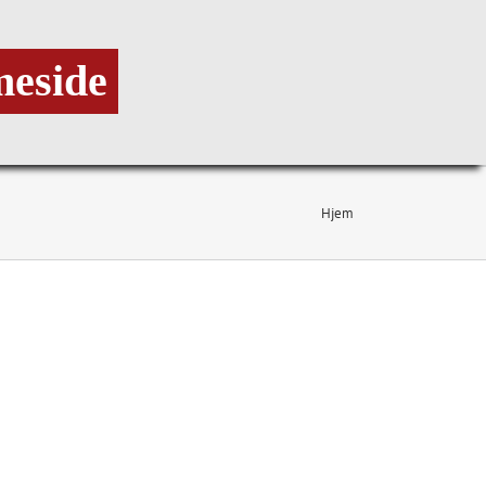
meside
Hjem