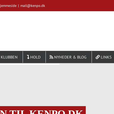
Hjemmeside
|
mail@kenpo.dk
 KLUBBEN
HOLD
NYHEDER & BLOG
LINKS
 TIL KENPO.DK