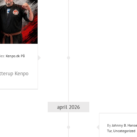
ies:
Kenpo.dk På
Otterup Kenpo
april 2026
o seminar med Edward Downey, 10th Black belt.
Kenpo.dk På Tur
Uncategorized
By
Johnny B. Hans
Tur
,
Uncategorized