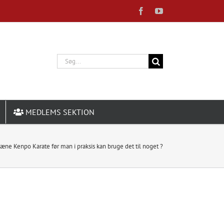
Facebook
YouTube
Søg
efter:
MEDLEMS SEKTION
ræne Kenpo Karate før man i praksis kan bruge det til noget ?