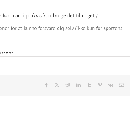
 før man i praksis kan bruge det til noget ?
ner for at kunne forsvare dig selv (ikke kun for sportens
mentarer
Facebook
X
Reddit
LinkedIn
Tumblr
Pinterest
Vk
E-
mail