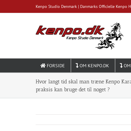
Skip
Kenpo Studio Denmark | Danmarks Officielle Kenpo 
to
content
FORSIDE
OM KENPO.DK
OM
Hvor langt tid skal man træne Kenpo Kar
praksis kan bruge det til noget ?