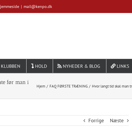
Hjemmeside
|
mail@kenpo.dk
 KLUBBEN
HOLD
NYHEDER & BLOG
LINKS
ate før man i
Hjem
FAQ FØRSTE TRÆNING
Hvor langt tid skal man t
Forrige
Næste