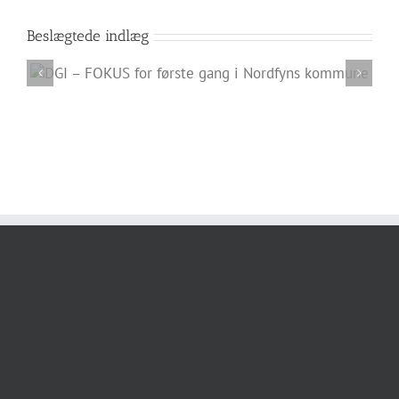
Beslægtede indlæg
Dag