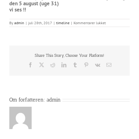
den 5 august (uge 31)
vi ses !!
til
By
admin
|
juli 28th, 2017
|
timeline
|
Kommentarer lukket
SMALL
KENPO
TIGERS
TRÆNING
OPSTART
Share This Story, Choose Your Platform!
Facebook
X
Reddit
LinkedIn
Tumblr
Pinterest
Vk
E-
mail
Om forfatteren:
admin