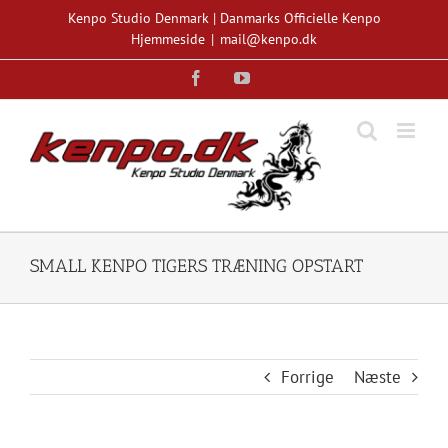
Skip
Kenpo Studio Denmark | Danmarks Officielle Kenpo
to
Hjemmeside
|
mail@kenpo.dk
content
Facebook
YouTube
SMALL KENPO TIGERS TRÆNING OPSTART
Forrige
Næste