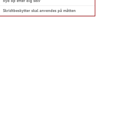
Ryd op efter dig selv
Skridtbeskytter skal anvendes på måtten