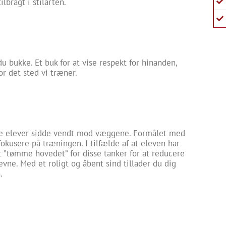
lbragt i stilarten.
du bukke. Et buk for at vise respekt for hinanden,
or det sted vi træner.
lle elever sidde vendt mod væggene. Formålet med
kusere på træningen. I tilfælde af at eleven har
at ”tømme hovedet” for disse tanker for at reducere
evne. Med et roligt og åbent sind tillader du dig
.