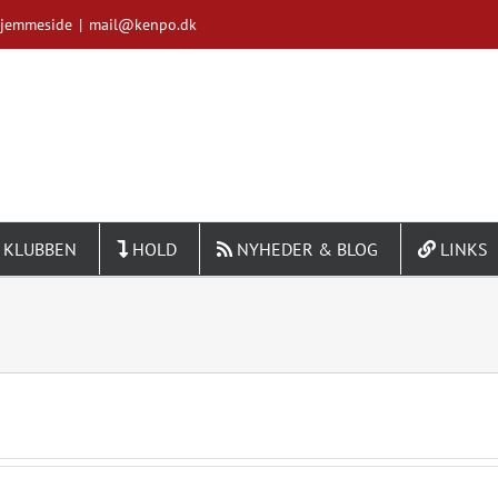
Hjemmeside
|
mail@kenpo.dk
 KLUBBEN
HOLD
NYHEDER & BLOG
LINKS