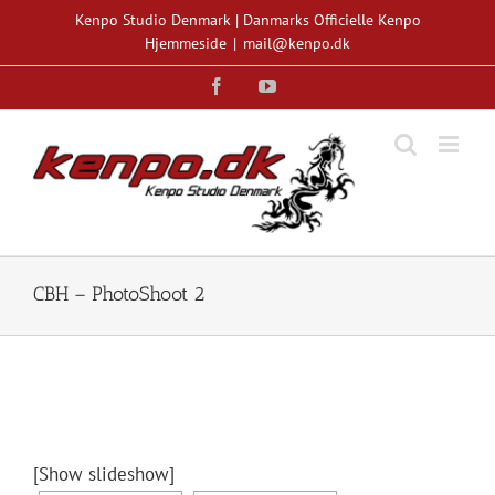
Skip
Kenpo Studio Denmark | Danmarks Officielle Kenpo
to
Hjemmeside
|
mail@kenpo.dk
content
Facebook
YouTube
CBH – PhotoShoot 2
[Show slideshow]